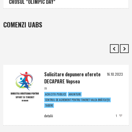
CROSUL ”OLIMPIC DAY”
COMENZI UABS
Solicitare depunere oferete
16.10.2023
DECAPARE Vopsea
IN
ACHIZITII PUBLICE
ANUNTURI
CENTRUL DE AGREMENT PENTRU TINERET VALEA BRĂTCUŢEI
TABERE
detalii
1