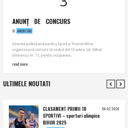
3
ANUNŢ DE CONCURS
IN
ANUNTURI
Directia Judeţeană pentru Sport şi Tineret Bihor
organizează concurs la sediul din Oradea, str. Mihai
Eminescu nr. 11, pentru ocuparea...
read more
ULTIMELE NOUTATI
CLASAMENT PRIMII 10
06.02.2026
SPORTIVI – sporturi olimpice
BIHOR 2025