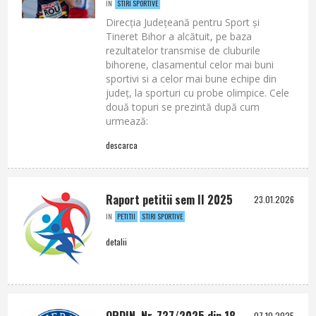
STIRI SPORTIVE
IN
Direcția Județeană pentru Sport și
Tineret Bihor a alcătuit, pe baza
rezultatelor transmise de cluburile
bihorene, clasamentul celor mai buni
sportivi si a celor mai bune echipe din
județ, la sporturi cu probe olimpice. Cele
două topuri se prezintă după cum
urmează:
descarca
Raport petitii sem II 2025
23.01.2026
PETITII
STIRI SPORTIVE
IN
detalii
ORDIN Nr. 737/2025 din 18
07.10.2025