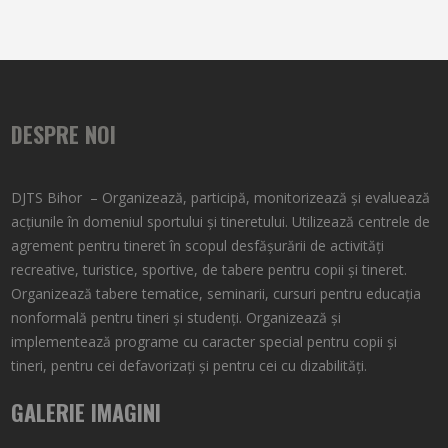
DESPRE NOI
DJTS Bihor – Organizează, participă, monitorizează şi evaluează
acţiunile în domeniul sportului şi tineretului. Utilizează centrele de
agrement pentru tineret în scopul desfăşurării de activităţi
recreative, turistice, sportive, de tabere pentru copii şi tineret.
Organizează tabere tematice, seminarii, cursuri pentru educaţia
nonformală pentru tineri şi studenţi. Organizează şi
implementează programe cu caracter special pentru copii şi
tineri, pentru cei defavorizați și pentru cei cu dizabilități.
GALERIE IMAGINI