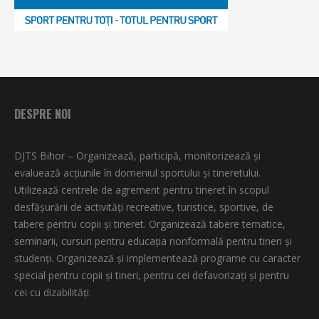
DESPRE NOI
DJTS Bihor – Organizează, participă, monitorizează şi
evaluează acţiunile în domeniul sportului şi tineretului.
Utilizează centrele de agrement pentru tineret în scopul
desfăşurării de activităţi recreative, turistice, sportive, de
tabere pentru copii şi tineret. Organizează tabere tematice,
seminarii, cursuri pentru educaţia nonformală pentru tineri şi
studenţi. Organizează şi implementează programe cu caracter
special pentru copii şi tineri, pentru cei defavorizați și pentru
cei cu dizabilități.