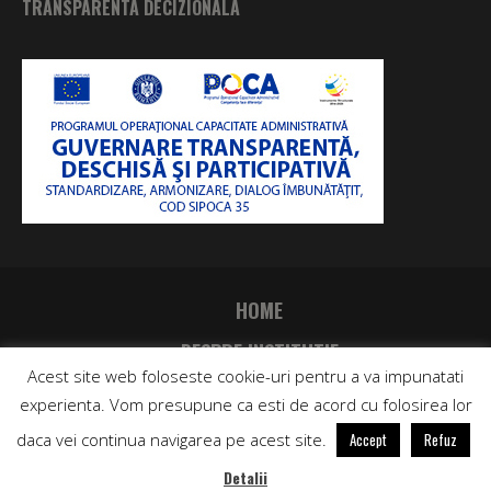
TRANSPARENTA DECIZIONALA
HOME
DESPRE INSTITUTIE
Acest site web foloseste cookie-uri pentru a va impunatati
CONTACT
experienta. Vom presupune ca esti de acord cu folosirea lor
daca vei continua navigarea pe acest site.
Accept
Refuz
Directia Judeteana de Sport si Tineret - BIHOR © 2019 | Toate
drepturile rezervate
Detalii