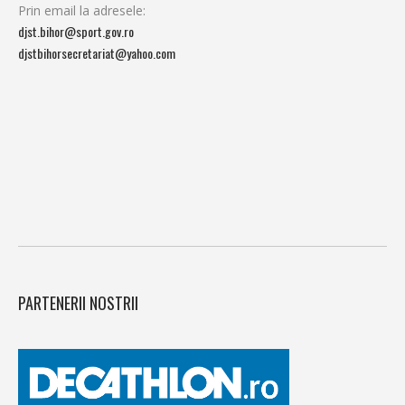
Prin email la adresele:
djst.bihor@sport.gov.ro
djstbihorsecretariat@yahoo.com
PARTENERII NOSTRII