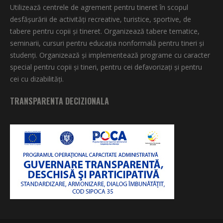
Utilizează centrele de agrement pentru tineret în scopul
desfăşurării de activităţi recreative, turistice, sportive, de
tabere pentru copii şi tineret. Organizează tabere tematice,
seminarii, cursuri pentru educaţia nonformală pentru tineri şi
studenţi. Organizează şi implementează programe cu caracter
special pentru copii şi tineri, pentru cei defavorizați și pentru
cei cu dizabilități.
TRANSPARENTA DECIZIONALA