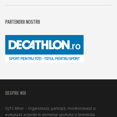
PARTENERII NOSTRII
DESPRE NOI
DJTS Bihor – Organizează, participă, monitorizează şi
evaluează acţiunile în domeniul sportului şi tineretului.