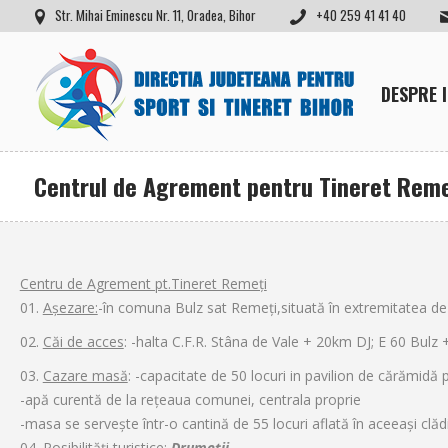
Str. Mihai Eminescu Nr. 11, Oradea, Bihor
+40 259 41 41 40
DESPRE 
Centrul de Agrement pentru Tineret Reme
Centru de Agrement pt.Tineret Remeţi
Aşezare:
-în comuna Bulz sat Remeţi,situată în extremitatea de e
Căi de acces
: -halta C.F.R. Stâna de Vale + 20km DJ; E 60 Bulz 
Cazare masă
: -capacitate de 50 locuri in pavilion de cărămidă
-apă curentă de la reţeaua comunei, centrala proprie
-masa se serveşte într-o cantină de 55 locuri aflată în aceeaşi clăd
Posibilităţi turistice
:
Drumeţii