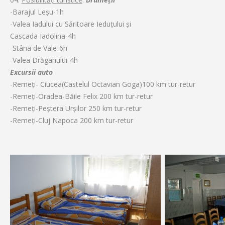
-Barajul Leşu-1h
-Valea Iadului cu Săritoare Ieduţului şi
Cascada Iadolina-4h
-Stâna de Vale-6h
-Valea Drăganului-4h
Excursii auto
-Remeţi- Ciucea(Castelul Octavian Goga)100 km tur-retur
-Remeţi-Oradea-Băile Felix 200 km tur-retur
-Remeţi-Peştera Urşilor 250 km tur-retur
-Remeţi-Cluj Napoca 200 km tur-retur