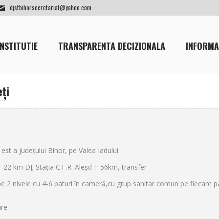
djstbihorsecretariat@yahoo.com
INSTITUTIE
TRANSPARENTA DECIZIONALA
INFORMA
ţi
st a judeţului Bihor, pe Valea Iadului.
+ 22 km DJ; Staţia C.F.R. Aleşd + 56km, transfer
 pe 2 nivele cu 4-6 paturi în cameră,cu grup sanitar comun pe fiecare pa
ire