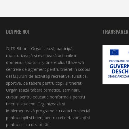
DESPRE NOI
TRANSPARENT
DJTS Bihor – Organizează, participă,
monitorizează şi evaluează acţiunile în
domeniul sportului şi tineretului. Utilizează
centrele de agrement pentru tineret în scopul
desfăşurării de activităţi recreative, turistice,
sportive, de tabere pentru copii şi tineret.
Organizează tabere tematice, seminarii,
cursuri pentru educaţia nonformală pentru
tineri şi studenţi. Organizează şi
implementează programe cu caracter special
pentru copii şi tineri, pentru cei defavorizați și
pentru cei cu dizabilități.