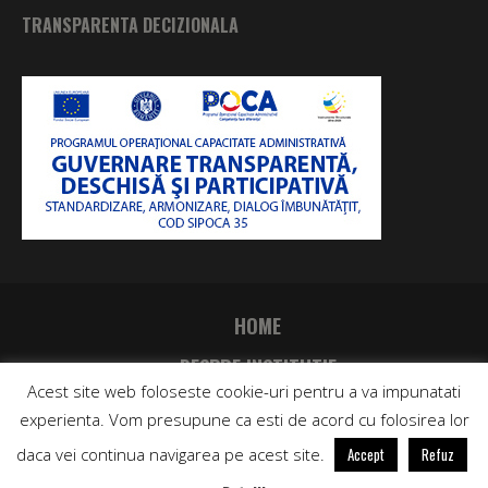
TRANSPARENTA DECIZIONALA
HOME
DESPRE INSTITUTIE
Acest site web foloseste cookie-uri pentru a va impunatati
CONTACT
experienta. Vom presupune ca esti de acord cu folosirea lor
daca vei continua navigarea pe acest site.
Accept
Refuz
Directia Judeteana de Sport si Tineret - BIHOR © 2019 | Toate
drepturile rezervate