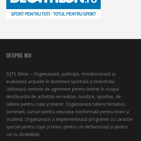
DESPRE NOI
DJTS Bihor – Organizează, participă, monitorizează şi
evaluează acţiunile în domeniul sportului şi tineretului.
Utilizează centrele de agrement pentru tineret în scopul
desfăşurării de activităţi recreative, turistice, sportive, de
tabere pentru copii şi tineret. Organizează tabere tematice,
seminarii, cursuri pentru educaţia nonformală pentru tineri şi
studenţi. Organizează şi implementează programe cu caracter
special pentru copii şi tineri, pentru cei defavorizați și pentru
cei cu dizabilități.