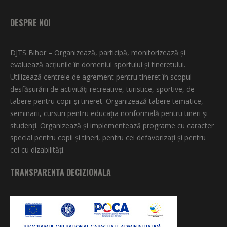
DESPRE NOI
DJTS Bihor – Organizează, participă, monitorizează şi
evaluează acţiunile în domeniul sportului şi tineretului.
Utilizează centrele de agrement pentru tineret în scopul
desfăşurării de activităţi recreative, turistice, sportive, de
tabere pentru copii şi tineret. Organizează tabere tematice,
seminarii, cursuri pentru educaţia nonformală pentru tineri şi
studenţi. Organizează şi implementează programe cu caracter
special pentru copii şi tineri, pentru cei defavorizați și pentru
cei cu dizabilități.
TRANSPARENTA DECIZIONALA