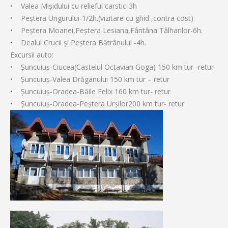
• Valea Mişidului cu relieful carstic-3h
• Peştera Ungurului-1/2h.(vizitare cu ghid ,contra cost)
• Peştera Moanei,Peştera Lesiana,Fântâna Tâlharilor-6h.
• Dealul Crucii şi Peştera Bătrânului -4h.
Excursii auto:
• Şuncuiuş-Ciucea(Castelul Octavian Goga) 150 km tur -retur
• Şuncuiuş-Valea Drăganului 150 km tur – retur
• Şuncuiuş-Oradea-Băile Felix 160 km tur- retur
• Şuncuiuş-Oradea-Peştera Urşilor200 km tur- retur