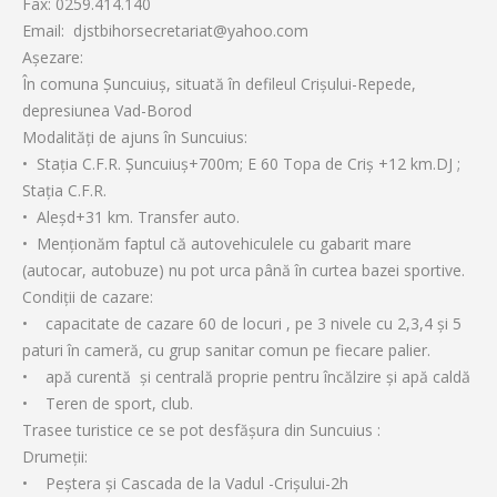
Fax: 0259.414.140
Email: djstbihorsecretariat@yahoo.com
Aşezare:
În comuna Şuncuiuş, situată în defileul Crişului-Repede,
depresiunea Vad-Borod
Modalităţi de ajuns în Suncuius:
• Staţia C.F.R. Şuncuiuş+700m; E 60 Topa de Criş +12 km.DJ ;
Staţia C.F.R.
• Aleşd+31 km. Transfer auto.
• Menţionăm faptul că autovehiculele cu gabarit mare
(autocar, autobuze) nu pot urca până în curtea bazei sportive.
Condiţii de cazare:
• capacitate de cazare 60 de locuri , pe 3 nivele cu 2,3,4 şi 5
paturi în cameră, cu grup sanitar comun pe fiecare palier.
• apă curentă şi centrală proprie pentru încălzire şi apă caldă
• Teren de sport, club.
Trasee turistice ce se pot desfăşura din Suncuius :
Drumeţii:
• Peştera şi Cascada de la Vadul -Crişului-2h