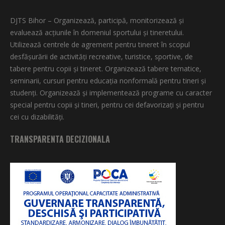
DJTS Bihor – Organizează, participă, monitorizează şi
evaluează acţiunile în domeniul sportului şi tineretului.
Utilizează centrele de agrement pentru tineret în scopul
desfăşurării de activităţi recreative, turistice, sportive, de
tabere pentru copii şi tineret. Organizează tabere tematice,
seminarii, cursuri pentru educaţia nonformală pentru tineri şi
studenţi. Organizează şi implementează programe cu caracter
special pentru copii şi tineri, pentru cei defavorizați și pentru
cei cu dizabilități.
TRANSPARENTA DECIZIONALA