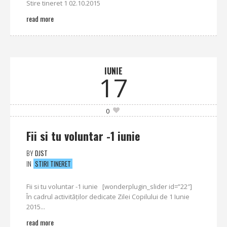
Stire tineret 1 02.10.2015
read more
IUNIE
17
0
Fii si tu voluntar -1 iunie
BY
DJST
IN
STIRI TINERET
Fii si tu voluntar -1 iunie [wonderplugin_slider id=”22″]
În cadrul activităţilor dedicate Zilei Copilului de 1 Iunie
2015...
read more