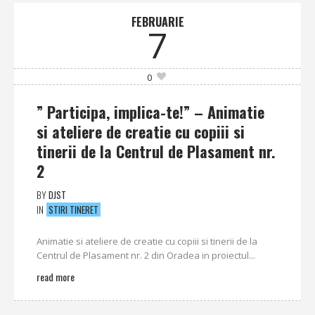
FEBRUARIE
7
0
” Participa, implica-te!” – Animatie
si ateliere de creatie cu copiii si
tinerii de la Centrul de Plasament nr.
2
BY
DJST
IN
STIRI TINERET
Animatie si ateliere de creatie cu copiii si tinerii de la
Centrul de Plasament nr. 2 din Oradea in proiectul...
read more