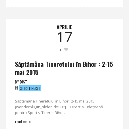
APRILIE
17
0
Săptămâna Tineretului în Bihor : 2-15
mai 2015
BY
DJST
IN
STIRI TINERET
Săptămâna Tineretului în Bihor : 2-15 mai 2015
[wonderplugin_slider id=”21″] Direcţia Judeţeană
pentru Sport şi Tineret Bihor...
read more