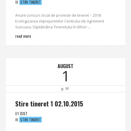
IN
STIRI TINERET
Anunt concurs local de proiecte de tineret – 2018
Ecologizarea imprejurimilor Centrului de Agrement
Suncuius Săptămâna Tineretului în Bihor :...
read more
AUGUST
1
0
Stire tineret 1 02.10.2015
BY
DJST
IN
STIRI TINERET