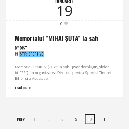
IANUARIE
19
0
Memorialul ”MIHAI ŞUTA” la sah
BY
DJST
IN
STIRI SPORTIVE
Memorialul ”MIHAI ŞUTA” la sah [wonderplugin_slider
id=”33″] In organizarea Directiei pentru Sport si Tineret
Bihor si a Asociatiei...
read more
PREV
1
…
8
9
10
11