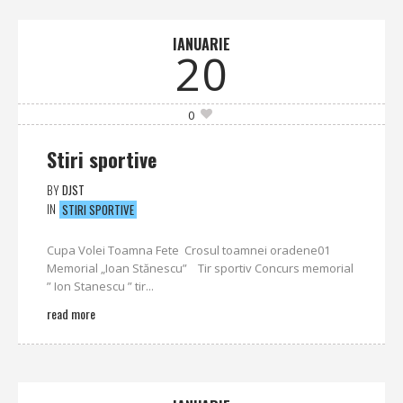
IANUARIE
20
0
Stiri sportive
BY
DJST
IN
STIRI SPORTIVE
Cupa Volei Toamna Fete ‎ Crosul toamnei oradene01
Memorial „Ioan Stănescu” Tir sportiv Concurs memorial
” Ion Stanescu ” tir...
read more