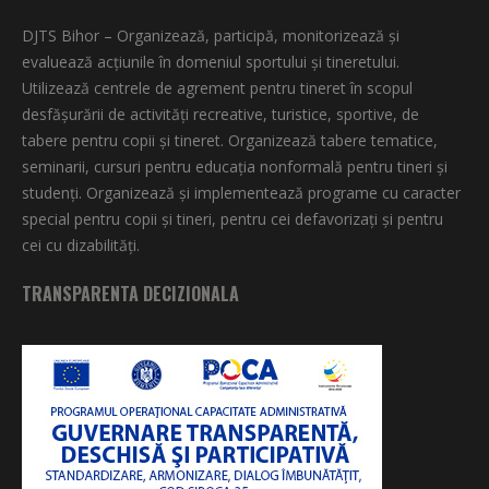
DJTS Bihor – Organizează, participă, monitorizează şi
evaluează acţiunile în domeniul sportului şi tineretului.
Utilizează centrele de agrement pentru tineret în scopul
desfăşurării de activităţi recreative, turistice, sportive, de
tabere pentru copii şi tineret. Organizează tabere tematice,
seminarii, cursuri pentru educaţia nonformală pentru tineri şi
studenţi. Organizează şi implementează programe cu caracter
special pentru copii şi tineri, pentru cei defavorizați și pentru
cei cu dizabilități.
TRANSPARENTA DECIZIONALA