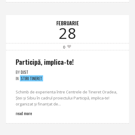
FEBRUARIE
28
0
Participă, implica-te!
BY
DJST
IN
STIRI TINERET
Schimb de experienta între Centrele de Tineret Oradea,
Ștei și Sibiu în cadrul proiectului Participă, implica-te!
organizat și finanțat de...
read more