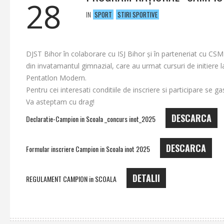
28
IN
SPORT
STIRI SPORTIVE
DJST Bihor în colaborare cu ISJ Bihor și în parteneriat cu CS
din invatamantul gimnazial, care au urmat cursuri de initiere la
Pentatlon Modern.
Pentru cei interesati conditiile de inscriere si participare se
Va asteptam cu drag!
DESCARCA
Declaratie-Campion in Scoala _concurs inot_2025
DESCARCA
Formular inscriere Campion in Scoala inot 2025
DETALII
REGULAMENT CAMPION in SCOALA