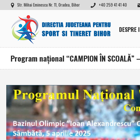
Str. Mihai Eminescu Nr. 11, Oradea, Bihor
+40 259 41 41 40
DESPRE 
Program național “CAMPION ÎN SCOALĂ” –