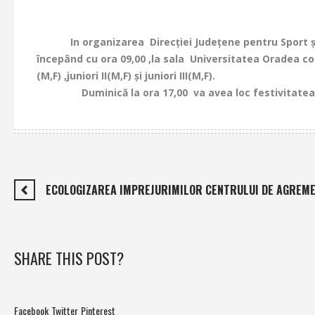
In organizarea Direcţiei Judeţene pentru Sport şi T
începând cu ora 09,00 ,la sala Universitatea Oradea comp
(M,F) ,juniori II(M,F) şi juniori III(M,F).
Duminică la ora 17,00 va avea loc festivitatea 
ECOLOGIZAREA IMPREJURIMILOR CENTRULUI DE AGREM
SHARE THIS POST?
Facebook
Twitter
Pinterest