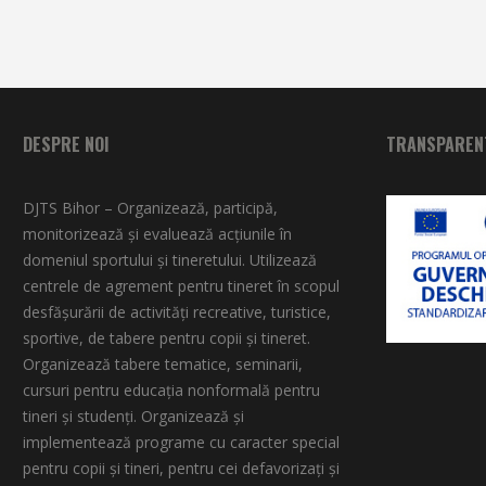
DESPRE NOI
TRANSPARENT
DJTS Bihor – Organizează, participă,
monitorizează şi evaluează acţiunile în
domeniul sportului şi tineretului. Utilizează
centrele de agrement pentru tineret în scopul
desfăşurării de activităţi recreative, turistice,
sportive, de tabere pentru copii şi tineret.
Organizează tabere tematice, seminarii,
cursuri pentru educaţia nonformală pentru
tineri şi studenţi. Organizează şi
implementează programe cu caracter special
pentru copii şi tineri, pentru cei defavorizați și