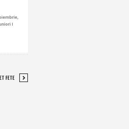
oiembrie,
niori I
ET FETE