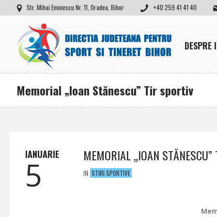
Str. Mihai Eminescu Nr. 11, Oradea, Bihor
+40 259 41 41 40
DESPRE 
Memorial „Ioan Stănescu” Tir sportiv
MEMORIAL „IOAN STĂNESCU” 
IANUARIE
5
IN
STIRI SPORTIVE
Memo