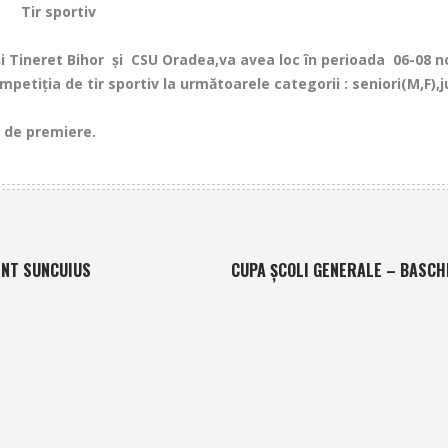
Tir sportiv
ineret Bihor şi CSU Oradea,va avea loc în perioada 06-08 n
etiţia de tir sportiv la următoarele categorii : seniori(M,F),ju
de premiere.
ENT SUNCUIUS
CUPA ŞCOLI GENERALE – BASCH