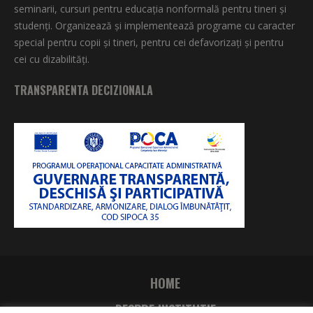
seminarii, cursuri pentru educaţia nonformală pentru tineri şi
studenţi. Organizează şi implementează programe cu caracter
special pentru copii şi tineri, pentru cei defavorizați și pentru
cei cu dizabilități.
TRANSPARENTA DECIZIONALA
HOME
DESPRE INSTITUTIE