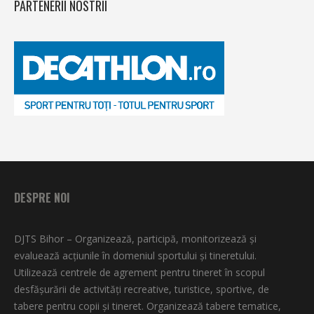
PARTENERII NOSTRII
DESPRE NOI
DJTS Bihor – Organizează, participă, monitorizează şi
evaluează acţiunile în domeniul sportului şi tineretului.
Utilizează centrele de agrement pentru tineret în scopul
desfăşurării de activităţi recreative, turistice, sportive, de
tabere pentru copii şi tineret. Organizează tabere tematice,