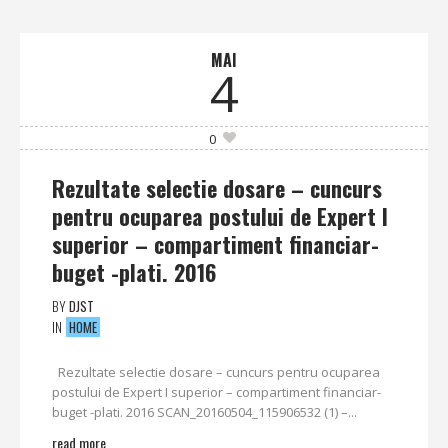
MAI
4
0
Rezultate selectie dosare – cuncurs
pentru ocuparea postului de Expert I
superior – compartiment financiar-
buget -plati. 2016
BY
DJST
IN
HOME
Rezultate selectie dosare – cuncurs pentru ocuparea
postului de Expert I superior – compartiment financiar-
buget -plati. 2016 SCAN_20160504_115906532 (1) –...
read more