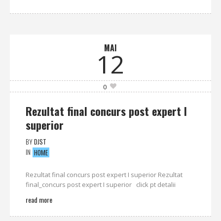
MAI
12
0
Rezultat final concurs post expert I
superior
BY
DJST
IN
HOME
Rezultat final concurs post expert I superior Rezultat
final_concurs post expert I superior click pt detalii
read more