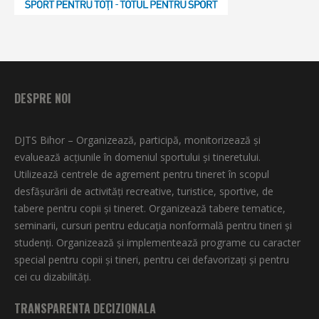
DESPRE NOI
DJTS Bihor – Organizează, participă, monitorizează şi
evaluează acţiunile în domeniul sportului şi tineretului.
Utilizează centrele de agrement pentru tineret în scopul
desfăşurării de activităţi recreative, turistice, sportive, de
tabere pentru copii şi tineret. Organizează tabere tematice,
seminarii, cursuri pentru educaţia nonformală pentru tineri şi
studenţi. Organizează şi implementează programe cu caracter
special pentru copii şi tineri, pentru cei defavorizați și pentru
cei cu dizabilități.
TRANSPARENTA DECIZIONALA