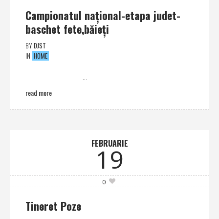
Campionatul naţional-etapa judet-
baschet fete,băieţi
BY
DJST
IN
HOME
...
read more
FEBRUARIE
19
0
Tineret Poze