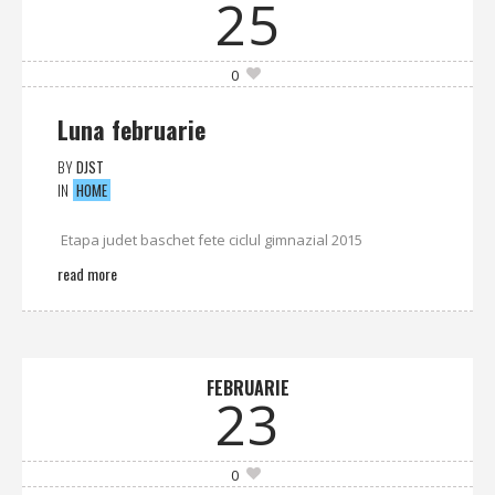
25
0
Luna februarie
BY
DJST
IN
HOME
Etapa judet baschet fete ciclul gimnazial 2015
read more
FEBRUARIE
23
0