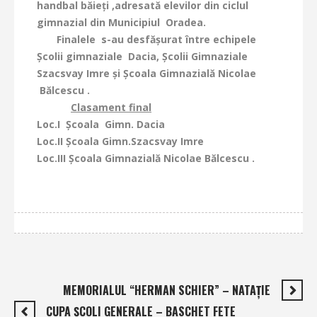
handbal băieţi ,adresată elevilor din ciclul
gimnazial din Municipiul Oradea.
Finalele s-au desfăşurat între echipele
Şcolii gimnaziale Dacia, Şcolii Gimnaziale
Szacsvay Imre şi Şcoala Gimnazială Nicolae
Bălcescu .
Clasament final
Loc.I Şcoala Gimn. Dacia
Loc.II Şcoala Gimn.Szacsvay Imre
Loc.III Şcoala Gimnazială Nicolae Bălcescu .
MEMORIALUL “HERMAN SCHIER” – NATAŢIE
CUPA ŞCOLI GENERALE – BASCHET FETE