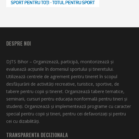
DESPRE NOI
DJTS Bihor – Organizează, participă, monitorizează şi
evaluează acţiunile în domeniul sportului şi tineretului.
Utilizează centrele de agrement pentru tineret în scopul
desfăşurării de activităţi recreative, turistice, sportive, de
tabere pentru copii şi tineret. Organizează tabere tematice,
seminarii, cursuri pentru educaţia nonformală pentru tineri şi
studenţi. Organizează şi implementează programe cu caracter
special pentru copii şi tineri, pentru cei defavorizați și pentru
cei cu dizabilități.
TRANSPARENTA DECIZIONALA