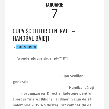
IANUARIE
7
CUPA ŞCOLILOR GENERALE –
HANDBAL BĂIEŢI
IN
STIRI SPORTIVE
[wonderplugin_slider id=”18″]
Cupa Şcolilor
generale
Handbal băieţi
In organizarea Direcţiei Judeţene pentru
Sport şi Tineret Bihor şi ISJ Bihor
în ziua de 24
noiembrie 2015 s-a desfăşurat competiţia de