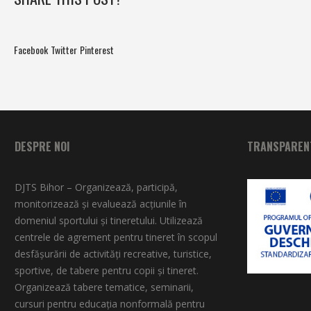
Facebook
Twitter
Pinterest
DESPRE NOI
TRANSPARENT
DJTS Bihor – Organizează, participă,
monitorizează şi evaluează acţiunile în
domeniul sportului şi tineretului. Utilizează
centrele de agrement pentru tineret în scopul
desfăşurării de activităţi recreative, turistice,
sportive, de tabere pentru copii şi tineret.
Organizează tabere tematice, seminarii,
cursuri pentru educaţia nonformală pentru