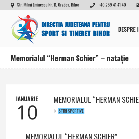
Str. Mihai Eminescu Nr. 11, Oradea, Bihor
+40 259 41 41 40
DESPRE 
Memorialul “Herman Schier” – nataţie
MEMORIALUL “HERMAN SCHIER
IANUARIE
10
IN
STIRI SPORTIVE
MEMORIALUL “HERMAN SCHIER”