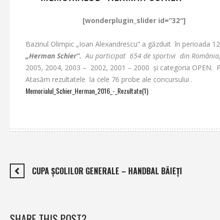
[wonderplugin_slider id=”32″]
Bazinul Olimpic „Ioan Alexandrescu” a găzduit în perioada 12
„Herman
Schier”.
Au participat 654 de sportivi din România
2005, 2004, 2003 – 2002, 2001 – 2000 şi categoria OPEN. Prim
Atasăm rezultatele la cele 76 probe ale concursului .
Memorialul_Schier_Herman_2016_-_Rezultate(1)
CUPA ŞCOLILOR GENERALE – HANDBAL BĂIEŢI
SHARE THIS POST?