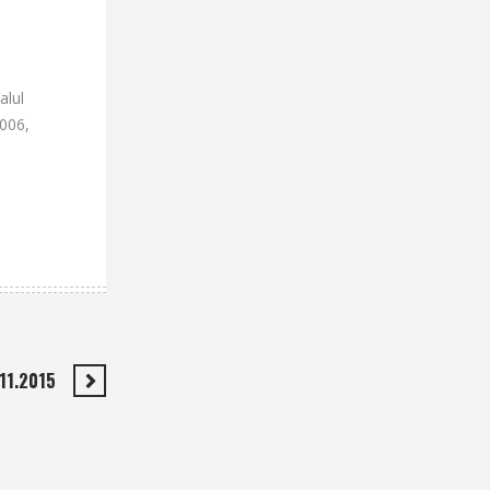
alul
2006,
11.2015