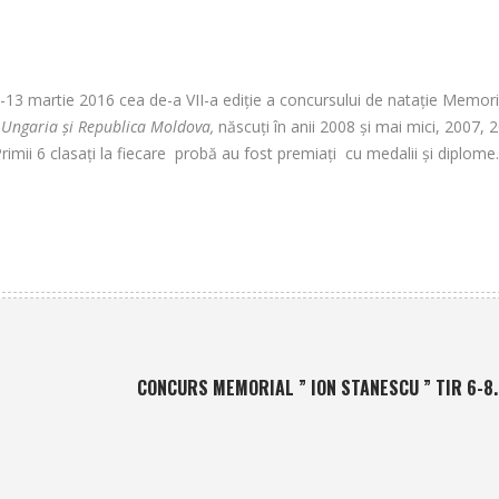
-13 martie 2016 cea de-a VII-a ediție a concursului de nataţie Memori
,Ungaria şi Republica Moldova,
născuţi în anii 2008 şi mai mici, 2007, 
ii 6 clasaţi la fiecare probă au fost premiaţi cu medalii şi diplome.
CONCURS MEMORIAL ” ION STANESCU ” TIR 6-8.